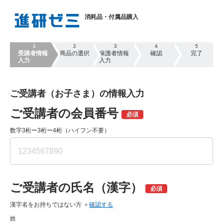
消耗品・付属品購入
1
2
3
4
5
受講者情報
商品の選択
保護者情報
確認
完了
入力
入力
ご受講者（お子さま）の情報入力
ご受講者の会員番号
数字3桁ー3桁ー4桁（ハイフン不要）
ご受講者の氏名（漢字）
漢字名をお持ちではない方
確認する
姓